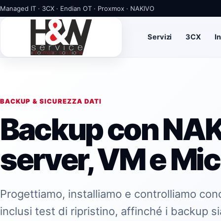
Managed IT · 3CX · Endian OT · Proxmox · NAKIVO
Servizi
3CX
I
BACKUP & SICUREZZA DATI
Backup con NAK
server, VM e Mic
Progettiamo, installiamo e controlliamo co
inclusi test di ripristino, affinché i backup s