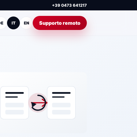
+39 0473 641217
Supporto remoto
DE
IT
EN