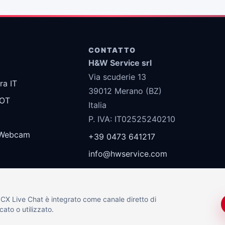
CONTATTO
H&W Service srl
Via scuderie 13
ra IT
39012 Merano (BZ)
 OT
Italia
P. IVA: IT02525240210
Webcam
+39 0473 641217
info@hwservice.com
 3CX Live Chat è integrato come canale diretto di
ato o utilizzato.