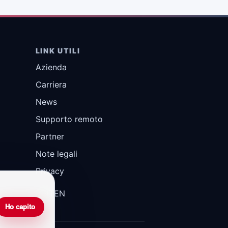
LINK UTILI
Azienda
Carriera
News
Supporto remoto
Partner
Note legali
Privacy
DE
IT
EN
Ho capito