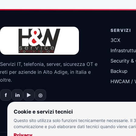
SERVIZI
3CX
Infrastruttu
Security &
Servizi IT, telefonia, server, sicurezza OT e
Backup
reti per aziende in Alto Adige, in Italia e
oltre.
HWCAM / 
f
in
▶
◎
Cookie e servizi tecnici
Questo sito utilizza solo funzioni tecnicamente necessarie. Il
comunicazione e può elaborare dati tecnici quando viene caric
Privacy