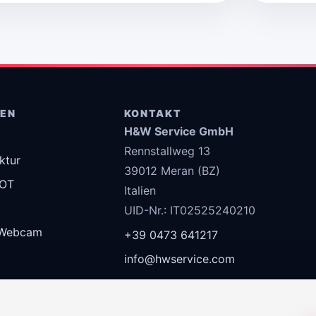
GEN
KONTAKT
H&W Service GmbH
Rennstallweg 13
uktur
39012 Meran (BZ)
 OT
Italien
UID-Nr.: IT02525240210
Webcam
+39 0473 641217
info@hwservice.com