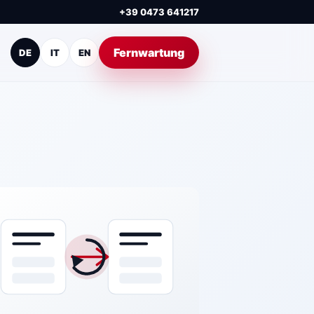
+39 0473 641217
Fernwartung
DE
IT
EN