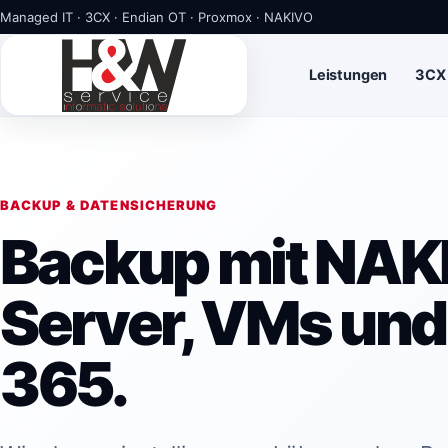
Managed IT · 3CX · Endian OT · Proxmox · NAKIVO
Leistungen
3CX
BACKUP & DATENSICHERUNG
Backup mit NAK
Server, VMs und
365.