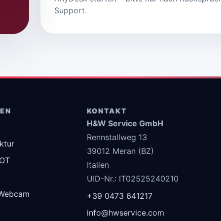
Support.
GEN
KONTAKT
H&W Service GmbH
Rennstallweg 13
uktur
39012 Meran (BZ)
 OT
Italien
UID-Nr.: IT02525240210
Webcam
+39 0473 641217
info@hwservice.com