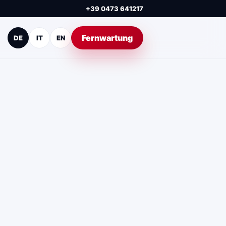
+39 0473 641217
Fernwartung
DE
IT
EN