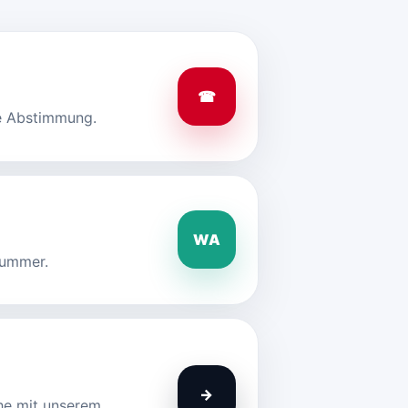
☎
le Abstimmung.
WA
nummer.
→
he mit unserem