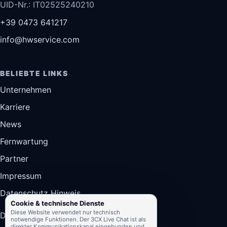
UID-Nr.: IT02525240210
+39 0473 641217
info@hwservice.com
BELIEBTE LINKS
Unternehmen
Karriere
News
Fernwartung
Partner
Impressum
Datenschutz Hinweis
Cookie & technische Dienste
Diese Website verwendet nur technisch
DE
IT
EN
notwendige Funktionen. Der 3CX Live Chat ist als
direkter Kommunikationskanal eingebunden und