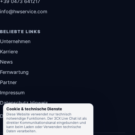
+39 0473 641217
info@hwservice.com
BELIEBTE LINKS
Unternehmen
Karriere
News
Fernwartung
Partner
Impressum
Datenschutz Hinweis
Cookie & technische Dienste
Diese Website verwendet nur technisch
DE
IT
EN
notwendige Funktionen. Der 3CX Live Chat ist als
direkter Kommunikationskanal eingebunden und
kann beim Laden oder Verwenden technische
Daten verarbeiten.